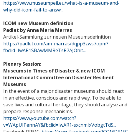
https://www.museumpeil.eu/what-is-a-museum-and-
why-did-icom-fail-to-answ...
ICOM new Museum definition
Padlet by Anna Maria Marras
Artikel-Sammlung zur neuen Museumsdefinition
https://padlet.com/am_marras/dqpp3zws7opm?
fbclid=IwAR1SBAwMMReTsR7AJOhit...
Plenary Session:
Museums in Times of Disaster & new ICOM
International Committee on Disaster Resilient
Museums
In the event of a major disaster museums should react
in an effective, conscious and rapid way. To be able to
save lives and cultural heritage, they should analyse and
prepare response mechanisms.
https://www.youtube.com/watch?
v=WApUIPennAY&fbclid=IwAR1-sxcnmIxVobgtTdS...
Facebook DRMC:
https://www.facebook.com/ICOMDRMC