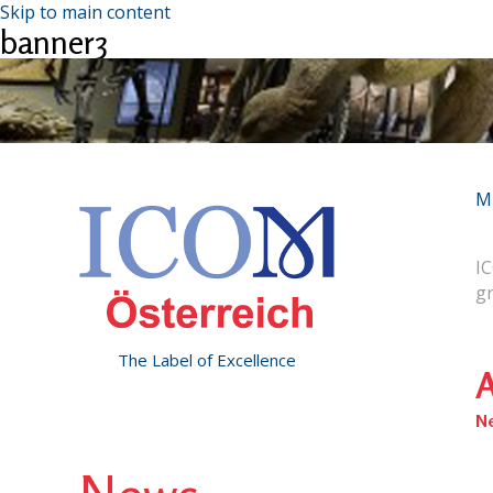
Skip to main content
banner3
M
IC
g
The Label of Excellence
A
N