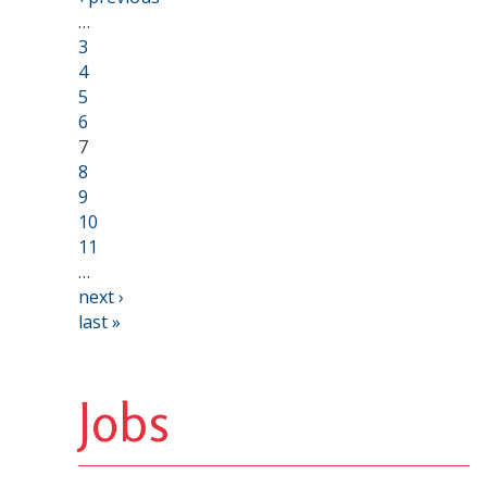
…
3
4
5
6
7
8
9
10
11
…
next ›
last »
Jobs