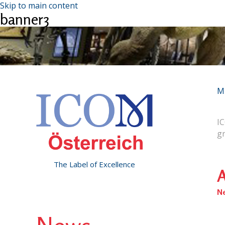
Skip to main content
banner3
M
IC
g
The Label of Excellence
A
N