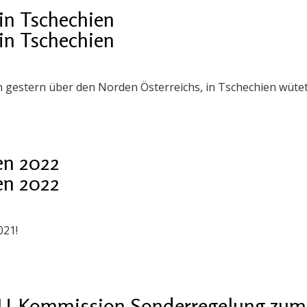
in Tschechien
in Tschechien
 gestern über den Norden Österreichs, in Tschechien wüte
en 2022
en 2022
021!
EU-Kommission Sonderregelung zum S