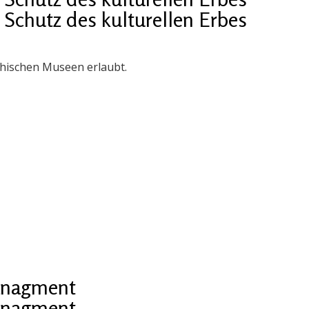
chutz des kulturellen Erbes
chischen Museen erlaubt.
managment
managment