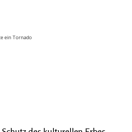
te ein Tornado
chutz des kulturellen Erbes