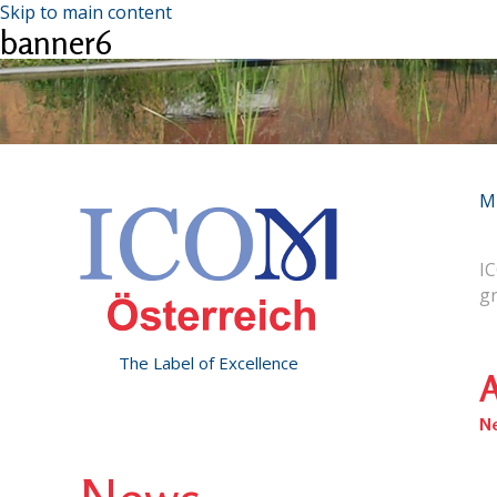
Skip to main content
banner6
M
IC
g
The Label of Excellence
A
N