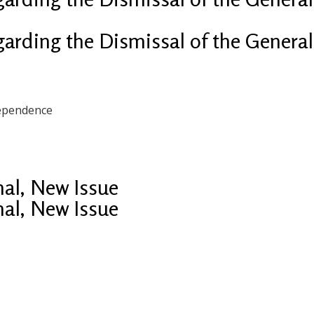
arding the Dismissal of the General 
dependence
nal, New Issue
nal, New Issue