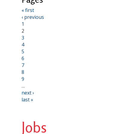
« first
‹ previous
1
2
3
4
5
6
7
8
9
…
next ›
last »
Jobs