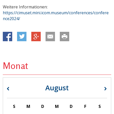
Weitere Informationen:
https://cimuset.mini.icom.museum/conferences/confere
nce2024/
Monat
August
«
»
S
M
D
M
D
F
S