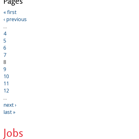
Pages
« first
‹ previous
…
4
5
6
7
8
9
10
11
12
…
next ›
last »
Jobs