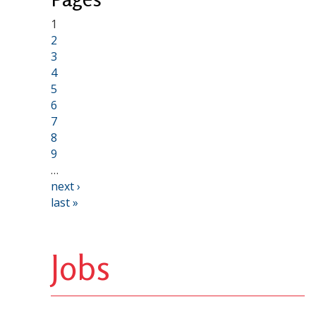
1
2
3
4
5
6
7
8
9
…
next ›
last »
Jobs