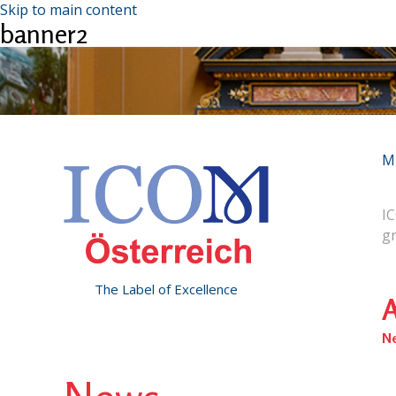
Skip to main content
banner2
M
IC
g
The Label of Excellence
A
N