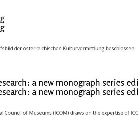
ng
ng
sbild der österreichischen Kulturvermittlung beschlossen.
earch: a new monograph series ed
earch: a new monograph series ed
onal Council of Museums (ICOM) draws on the expertise of 