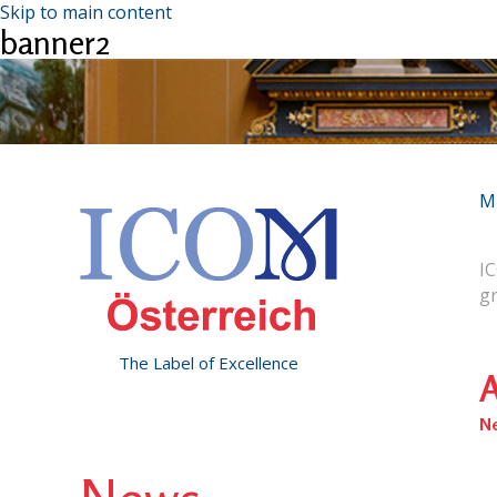
Skip to main content
banner2
M
IC
g
The Label of Excellence
A
N