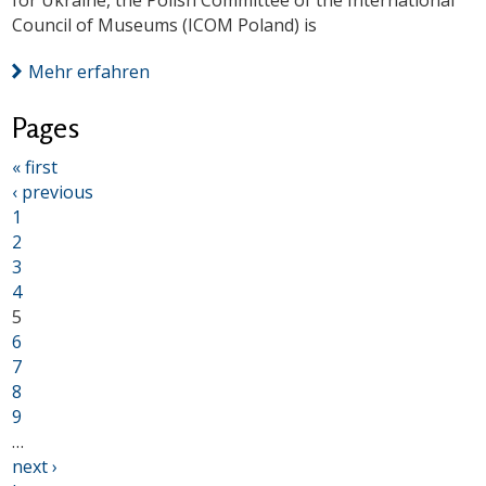
for Ukraine, the Polish Committee of the International
Council of Museums (ICOM Poland) is
Mehr erfahren
Pages
« first
‹ previous
1
2
3
4
5
6
7
8
9
…
next ›