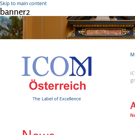
Skip to main content
banner2
M
IC
g
The Label of Excellence
A
N