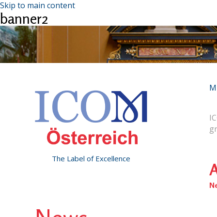
Skip to main content
banner2
M
IC
g
The Label of Excellence
A
N