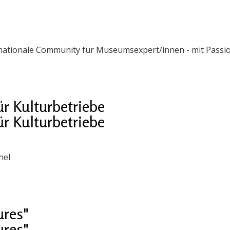
ernationale Community für Museumsexpert/innen - mit Passi
ür Kulturbetriebe
ür Kulturbetriebe
hel
ures"
ures"