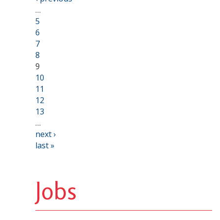
…
5
6
7
8
9
10
11
12
13
…
next ›
last »
Jobs