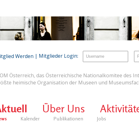
| Mitglieder Login:
itglied Werden
OM Österreich, das Österreichische Nationalkomitee des Int
rößte heimische Organisation der Museen und Museumsfach
ktuell
Über Uns
Aktivität
ews
Kalender
Publikationen
Jobs