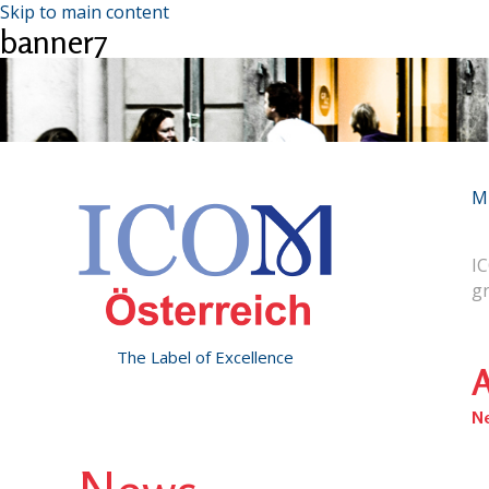
Skip to main content
banner7
M
IC
g
The Label of Excellence
A
N