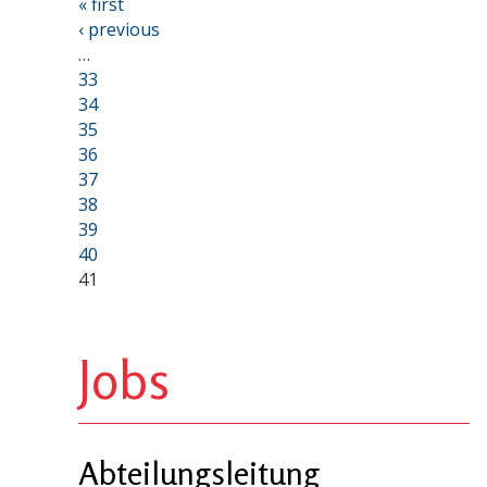
« first
‹ previous
…
33
34
35
36
37
38
39
40
41
Jobs
Abteilungsleitung