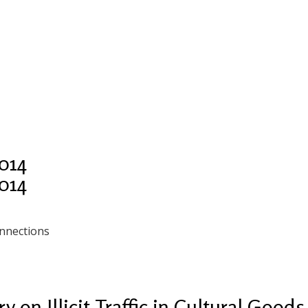
014
014
nnections
 on Illicit Traffic in Cultural Goods