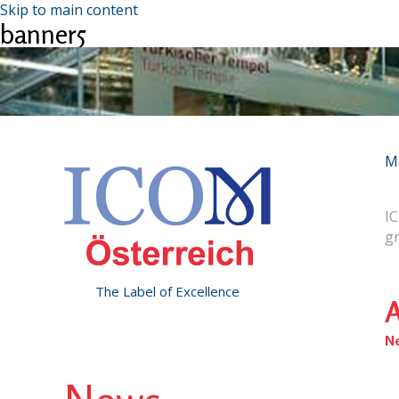
Skip to main content
banner5
M
IC
g
The Label of Excellence
A
N