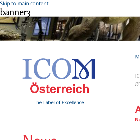
Skip to main content
banner3
M
IC
g
The Label of Excellence
A
N