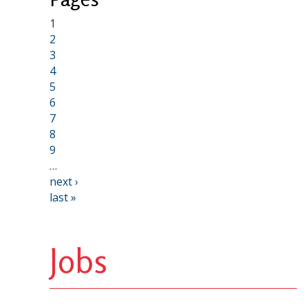
1
2
3
4
5
6
7
8
9
…
next ›
last »
Jobs