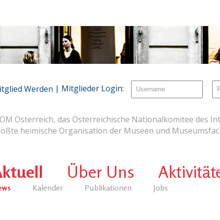
| Mitglieder Login:
itglied Werden
OM Österreich, das Österreichische Nationalkomitee des Int
rößte heimische Organisation der Museen und Museumsfach
ktuell
Über Uns
Aktivität
ews
Kalender
Publikationen
Jobs