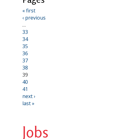
« first
‹ previous
…
33
34
35
36
37
38
39
40
41
next ›
last »
Jobs