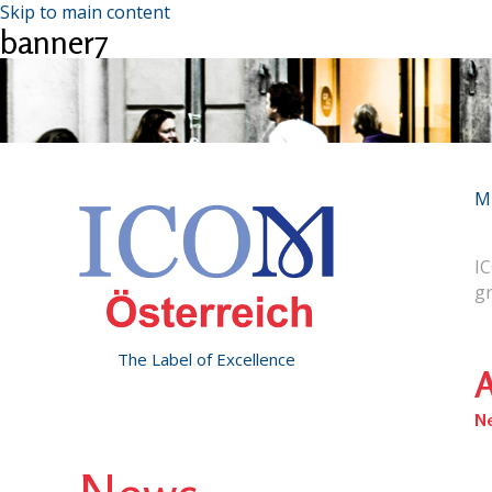
Skip to main content
banner7
M
IC
g
The Label of Excellence
A
N