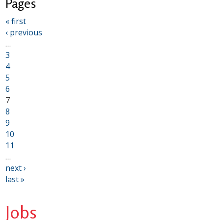
Pages
« first
‹ previous
…
3
4
5
6
7
8
9
10
11
…
next ›
last »
Jobs