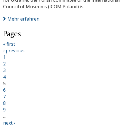
for Ukraine, the Polish Committee of the International
Council of Museums (ICOM Poland) is
Mehr erfahren
Pages
« first
‹ previous
1
2
3
4
5
6
7
8
9
…
next ›