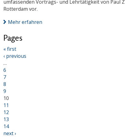
umfassenden Vortrags- und Lehrtätigkeit von Paul Z
Rotterdam vor.
Mehr erfahren
Pages
« first
‹ previous
…
6
7
8
9
10
11
12
13
14
next ›