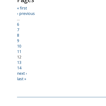
« first
‹ previous
…
6
7
8
9
10
11
12
13
14
next ›
last »