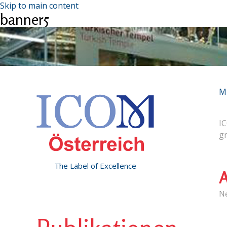
Skip to main content
banner5
M
IC
g
The Label of Excellence
A
N