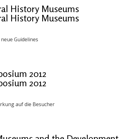
ral History Museums
ral History Museums
 neue Guidelines
posium 2012
posium 2012
irkung auf die Besucher
 Museums and the Development