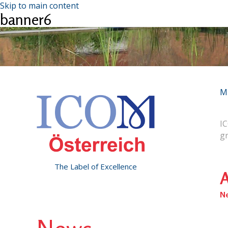
Skip to main content
banner6
M
IC
g
The Label of Excellence
A
N