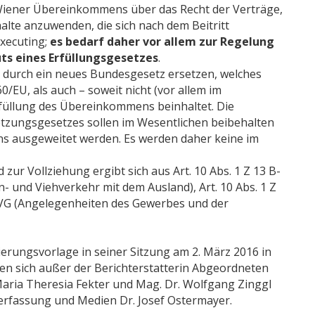
Wiener Übereinkommens über das Recht der Verträge,
rhalte anzuwenden, die sich nach dem Beitritt
executing;
es bedarf daher vor allem zur Regelung
ts eines
Erfüllungsgesetzes
.
 durch ein neues Bundesgesetz ersetzen, welches
/EU, als auch – soweit nicht (vor allem im
füllung des Übereinkommens beinhaltet. Die
zungsgesetzes sollen im Wesentlichen beibehalten
s ausgeweitet werden. Es werden daher keine im
r Vollziehung ergibt sich aus Art. 10 Abs. 1 Z 13 B-
n- und Viehverkehr mit dem Ausland), Art. 10 Abs. 1 Z
 B-VG (Angelegenheiten des Gewerbes und der
erungsvorlage in seiner Sitzung am 2. März 2016 in
n sich außer der Berichterstatterin Abgeordneten
Maria Theresia Fekter und Mag. Dr. Wolfgang Zinggl
Verfassung und Medien Dr. Josef Ostermayer.