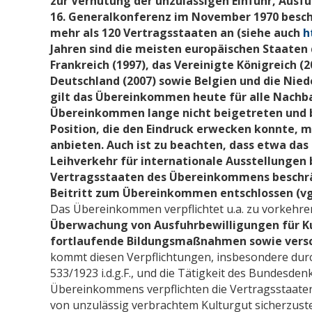
zur Verhütung der unzulässigen Einfuhr, Ausf
16. Generalkonferenz im November 1970 bes
mehr als 120 Vertragsstaaten an (siehe auch
h
Jahren sind die meisten europäischen Staate
Frankreich (1997), das Vereinigte Königreich 
Deutschland (2007) sowie Belgien und die Nie
gilt das Übereinkommen heute für alle Nachb
Übereinkommen lange nicht beigetreten und b
Position, die den Eindruck erwecken konnte, m
anbieten. Auch ist zu beachten, dass etwa das
Leihverkehr für internationale Ausstellunge
Vertragsstaaten des Übereinkommens beschrän
Beitritt zum Übereinkommen entschlossen (vgl.
Das Übereinkommen verpflichtet u.a. zu vorkeh
Überwachung von Ausfuhrbewilligungen für Kul
fortlaufende Bildungsmaßnahmen sowie versch
kommt diesen Verpflichtungen, insbesondere dur
533/1923 i.d.g.F., und die Tätigkeit des Bundesdenk
Übereinkommens verpflichten die Vertragsstaat
von unzulässig verbrachtem Kulturgut sicherzustelle