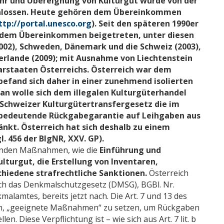
uhr und Übereignung von Kulturgut wurde von der
chlossen. Heute gehören dem Übereinkommen
ttp://portal.unesco.org
). Seit den späteren 1990er
n dem Übereinkommen beigetreten, unter diesen
(2002), Schweden, Dänemark und die Schweiz (2003),
derlande (2009); mit Ausnahme von Liechtenstein
arstaaten Österreichs. Österreich war dem
efand sich daher in einer zunehmend isolierten
an wolle sich dem illegalen Kulturgüterhandel
 Schweizer Kulturgütertransfergesetz die im
n bedeutende Rückgabegarantie auf Leihgaben aus
kt. Österreich hat sich deshalb zu einem
 456 der BlgNR, XXV. GP).
renden Maßnahmen, wie die
Einführung und
turgut, die Erstellung von Inventaren,
iedene strafrechtliche Sanktionen.
Österreich
ch das Denkmalschutzgesetz (DMSG), BGBl. Nr.
malamtes, bereits jetzt nach. Die Art. 7 und 13 des
en, „geeignete Maßnahmen“ zu setzen, um Rückgaben
n. Diese Verpflichtung ist – wie sich aus Art. 7 lit. b