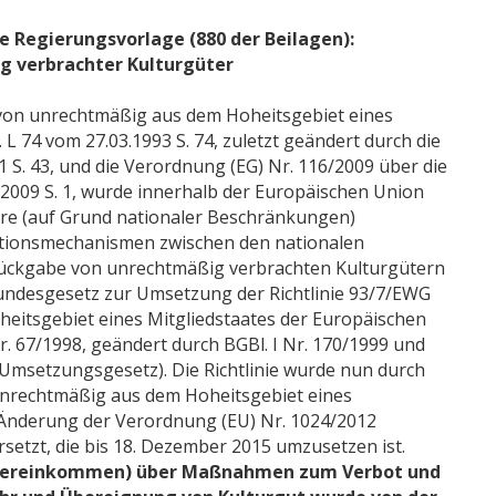
e Regierungsvorlage (880 der Beilagen):
g verbrachter Kulturgüter
 von unrechtmäßig aus dem Hoheitsgebiet eines
 L 74 vom 27.03.1993 S. 74, zuletzt geändert durch die
01 S. 43, und die Verordnung (EG) Nr. 116/2009 über die
.2009 S. 1, wurde innerhalb der Europäischen Union
hre (auf Grund nationaler Beschränkungen)
rationsmechanismen zwischen den nationalen
 Rückgabe von unrechtmäßig verbrachten Kulturgütern
undesgesetz zur Umsetzung der Richtlinie 93/7/EWG
eitsgebiet eines Mitgliedstaates der Europäischen
r. 67/1998, geändert durch BGBl. I Nr. 170/1999 und
e Umsetzungsgesetz). Die Richtlinie wurde nun durch
 unrechtmäßig aus dem Hoheitsgebiet eines
 Änderung der Verordnung (EU) Nr. 1024/2012
ersetzt, die bis 18. Dezember 2015 umzusetzen ist.
Übereinkommen) über Maßnahmen zum Verbot und