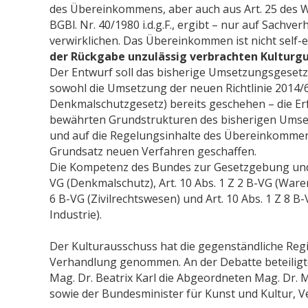
des Übereinkommens, aber auch aus Art. 25 des 
BGBl. Nr. 40/1980 i.d.g.F., ergibt – nur auf Sachve
verwirklichen. Das Übereinkommen ist nicht self-
der Rückgabe unzulässig verbrachten Kulturgu
Der Entwurf soll das bisherige Umsetzungsgesetz
sowohl die Umsetzung der neuen Richtlinie 2014/60
Denkmalschutzgesetz) bereits geschehen – die Er
bewährten Grundstrukturen des bisherigen Umset
und auf die Regelungsinhalte des Übereinkommen
Grundsatz neuen Verfahren geschaffen.
Die Kompetenz des Bundes zur Gesetzgebung und zu
VG (Denkmalschutz), Art. 10 Abs. 1 Z 2 B-VG (Ware
6 B-VG (Zivilrechtswesen) und Art. 10 Abs. 1 Z 8
Industrie).
Der Kulturausschuss hat die gegenständliche Regi
Verhandlung genommen. An der Debatte beteiligte
Mag. Dr. Beatrix Karl die Abgeordneten Mag. Dr. 
sowie der Bundesminister für Kunst und Kultur, 