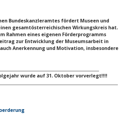
schen Bundeskanzleramtes fördert Museen und
einen gesamtösterreichischen Wirkungskreis hat.
 im Rahmen eines eigenen Förderprogramms
Beitrag zur Entwicklung der Museumsarbeit in
n auch Anerkennung und Motivation, insbesondere
________________________________________________
olgejahr wurde auf 31. Oktober vorverlegt!!!!
_________________________________________________________
foerderung