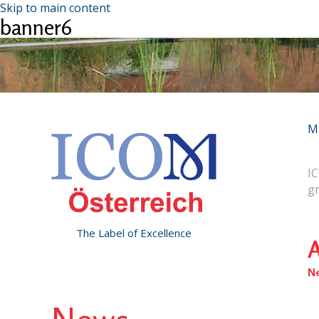
Skip to main content
banner6
M
IC
g
The Label of Excellence
A
N