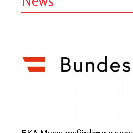
News
BKA Museumsförderung 202