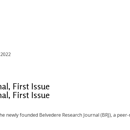
.2022
l, First Issue
l, First Issue
 the newly founded Belvedere Research Journal (BRJ), a peer-