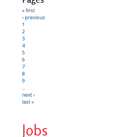
« first
‹ previous
1
2
3
4
5
6
7
8
9
…
next ›
last »
Jobs