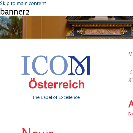
Skip to main content
banner2
M
IC
g
The Label of Excellence
A
N