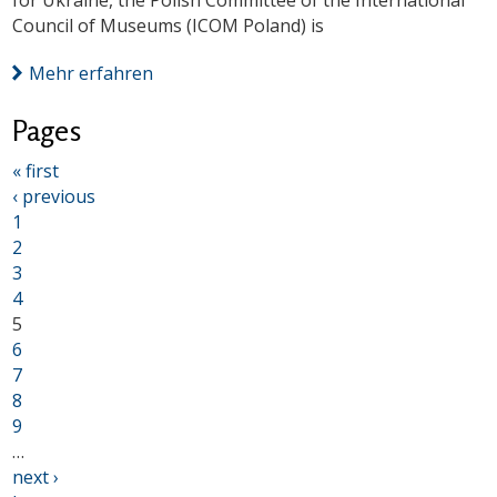
for Ukraine, the Polish Committee of the International
Council of Museums (ICOM Poland) is
Mehr erfahren
Pages
« first
‹ previous
1
2
3
4
5
6
7
8
9
…
next ›