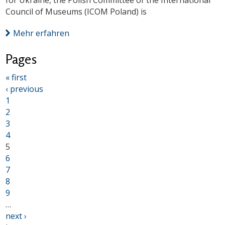
for Ukraine, the Polish Committee of the International
Council of Museums (ICOM Poland) is
Mehr erfahren
Pages
« first
‹ previous
1
2
3
4
5
6
7
8
9
…
next ›