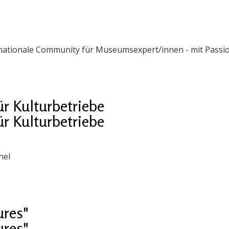
ernationale Community für Museumsexpert/innen - mit Passi
ür Kulturbetriebe
ür Kulturbetriebe
hel
ures"
ures"