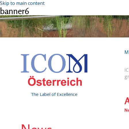
Skip to main content
banner6
M
IC
g
The Label of Excellence
A
N