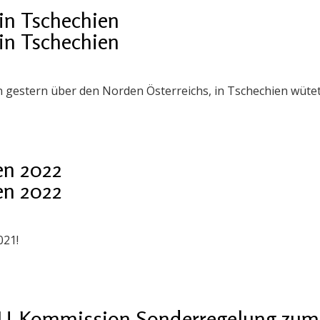
in Tschechien
in Tschechien
 gestern über den Norden Österreichs, in Tschechien wüte
en 2022
en 2022
021!
EU-Kommission Sonderregelung zum S