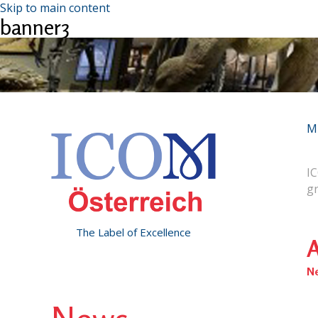
Skip to main content
banner3
M
IC
g
The Label of Excellence
A
N