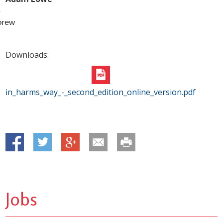
4
orew
7
Downloads:
in_harms_way_-_second_edition_online_version.pdf
Jobs