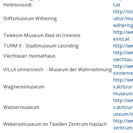
Hellmonsödt
t.at
http://st
Stiftsmuseum Wilhering
ultur/mu
wilherin
http://w
Telekom Museum Ried im Innkreis
einst.at
TURM 9 - Stadtmuseum Leonding
http://w
http://w
Viechtauer Heimathaus
viechtau.
http://ww
VILLA sinnenreich - Museum der Wahrnehmung
sinnenre
http://w
Wagnereimuseum
v.at/tou
museum.
http://w
Wassermuseum
v.at/tou
useum.h
http://ww
Webereimuseum im Textilen Zentrum Haslach
zentrum-