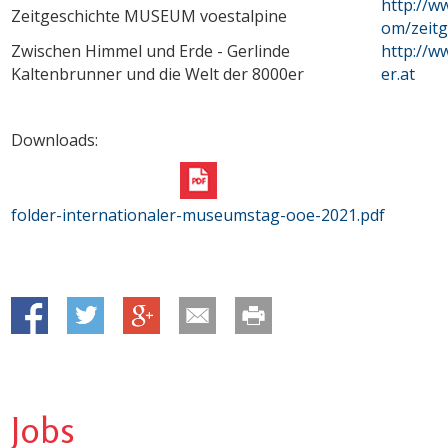
http://w
Zeitgeschichte MUSEUM voestalpine
om/zeitg
Zwischen Himmel und Erde - Gerlinde
http://w
Kaltenbrunner und die Welt der 8000er
er.at
Downloads:
folder-internationaler-museumstag-ooe-2021.pdf
Jobs