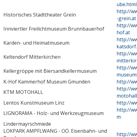
ube.html
http://w
Historisches Stadttheater Grein
-grein.at
http://
Innviertler Freilichtmuseum Brunnbauerhof
hof.at
http://
Karden- und Heimatmuseum
katsdorf
http://w
Keltendorf Mitterkirchen
mitterki
http://w
Kellergröppe mit Biersandkellermuseum
museums
K-Hof Kammerhof Museum Gmunden
http://w
http://w
KTM MOTOHALL
motohal
Lentos Kunstmuseum Linz
http://w
http://w
LIGNORAMA - Holz- und Werkzeugmuseum
m
Lindermayrschmiede
LOKPARK AMPFLWANG - OÖ. Eisenbahn- und
http://w