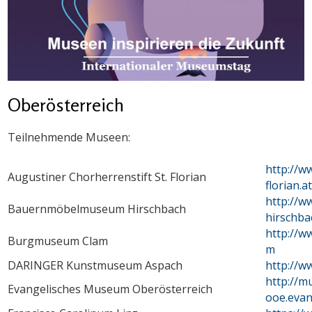
Oberösterreich
Teilnehmende Museen:
http://ww
Augustiner Chorherrenstift St. Florian
florian.a
http://
Bauernmöbelmuseum Hirschbach
hirschba
http://w
Burgmuseum Clam
m
DARINGER Kunstmuseum Aspach
http://w
http://
Evangelisches Museum Oberösterreich
ooe.evan