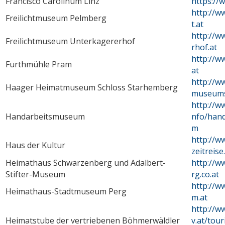
Francisco Carolinum Linz
https://
http://w
Freilichtmuseum Pelmberg
t.at
http://w
Freilichtmuseum Unterkagererhof
rhof.at
http://w
Furthmühle Pram
at
http://w
Haager Heimatmuseum Schloss Starhemberg
museums
http://w
Handarbeitsmuseum
nfo/han
m
http://w
Haus der Kultur
zeitreise
Heimathaus Schwarzenberg und Adalbert-
http://
Stifter-Museum
rg.co.at
http://
Heimathaus-Stadtmuseum Perg
m.at
http://w
Heimatstube der vertriebenen Böhmerwäldler
v.at/tou