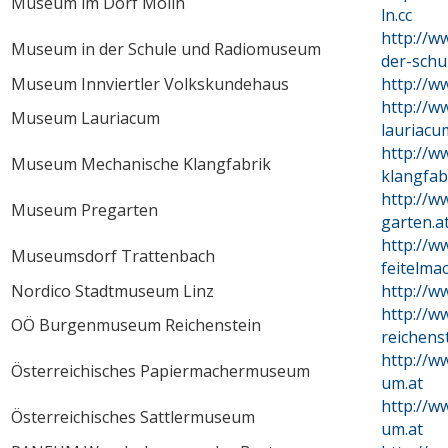
Museum im Dorf Molln
ln.cc
http://
Museum in der Schule und Radiomuseum
der-schul
Museum Innviertler Volkskundehaus
http://ww
http://
Museum Lauriacum
lauriacu
http://w
Museum Mechanische Klangfabrik
klangfab
http://
Museum Pregarten
garten.a
http://w
Museumsdorf Trattenbach
feitelma
Nordico Stadtmuseum Linz
http://w
http://w
OÖ Burgenmuseum Reichenstein
reichenst
http://
Österreichisches Papiermachermuseum
um.at
http://w
Österreichisches Sattlermuseum
um.at