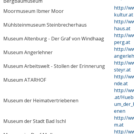
Bergbaumuseum
http://w
Moormuseum Ibmer Moor
kultur.at
http://w
Mühlsteinmuseum Steinbrecherhaus
haus.at
http://w
Museum Altenburg - Der Graf von Windhaag
perg.at
http://
Museum Angerlehner
angerleh
http://
Museum Arbeitswelt - Stollen der Erinnerung
steyr.at
http://w
Museum ATARHOF
nde.at
http://w
.at/Hue
Museum der Heimatvertriebenen
um_der_
enen
http://w
Museum der Stadt Bad Ischl
m.at
http://