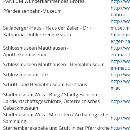
PANEUM Wunderkammer des Brotes
http://w
http://w
Pferdeeisenbahn-Museum
bahn.at
http://w
Sallaberger-Haus - Haus der Zeller - Dr.-
museums
Katharina-Dobler-Gedenkstätte
/museum
erger-ha
Schlossmuseen Mauthausen -
http://w
Apothekenmuseum
en-maut
http://w
Schlossmuseen Mauthausen - Heimatmuseum
en-maut
Schlossmuseum Linz
http://w
http://w
Schrift- und Heimatmuseum Bartlhaus
m.at
Stadtmuseum Wels - Burg / Stadtgeschichte,
Landwirtschaftsgeschichte, Österreichisches
http://w
Gebäckmuseum
Stadtmuseum Wels - Minoriten / Archäologische
http://w
Sammlung
Starhembergkapelle und Gruft in der Pfarrkirche
http://w