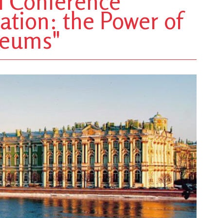
l Conference
ation: the Power of
seums"