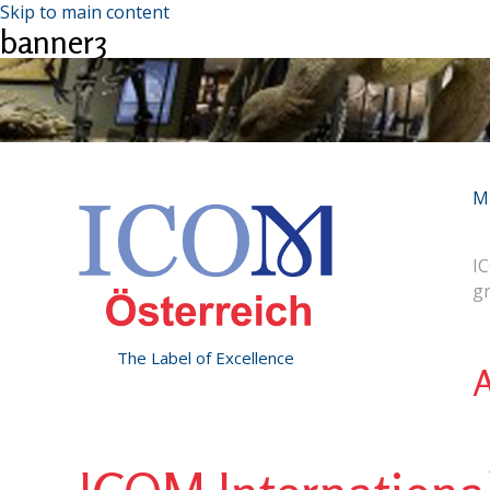
Skip to main content
banner3
M
IC
g
The Label of Excellence
A