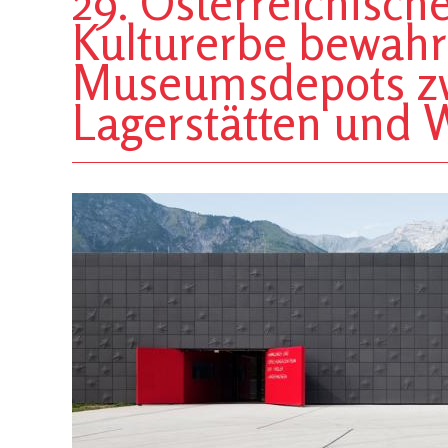
29. Österreichisc
Kulturerbe bewahr
Museumsdepots z
Lagerstätten und 