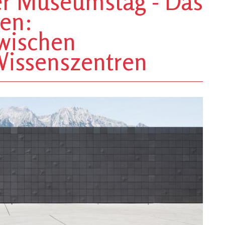
her Museumstag - Das
en:
wischen
Wissenszentren