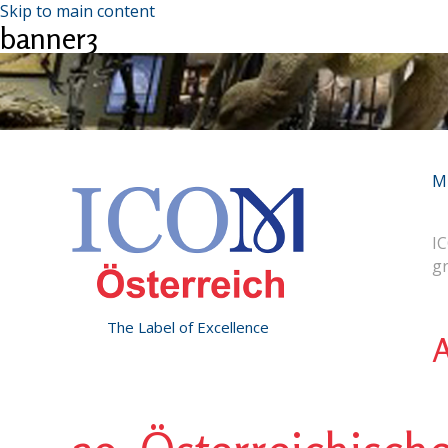
Skip to main content
banner3
M
IC
g
The Label of Excellence
A