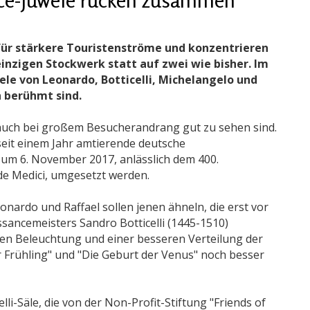
h für stärkere Touristenströme und konzentrieren
inzigen Stockwerk statt auf zwei wie bisher. Im
le von Leonardo, Botticelli, Michelangelo und
n berühmt sind.
e auch bei großem Besucherandrang gut zu sehen sind.
seit einem Jahr amtierende deutsche
 zum 6. November 2017, anlässlich dem 400.
de Medici, umgesetzt werden.
nardo und Raffael sollen jenen ähneln, die erst vor
ancemeisters Sandro Botticelli (1445-1510)
hen Beleuchtung und einer besseren Verteilung der
 Frühling" und "Die Geburt der Venus" noch besser
lli-Säle, die von der Non-Profit-Stiftung "Friends of