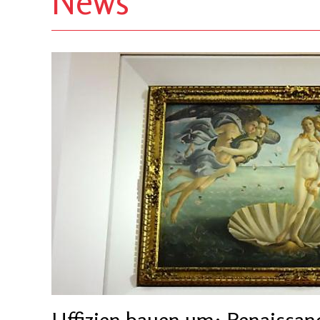
News
Uffizien bauen um: Renaissa