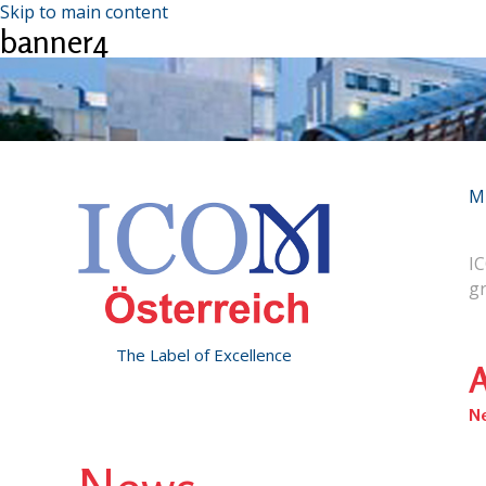
Skip to main content
banner4
M
IC
g
The Label of Excellence
A
N