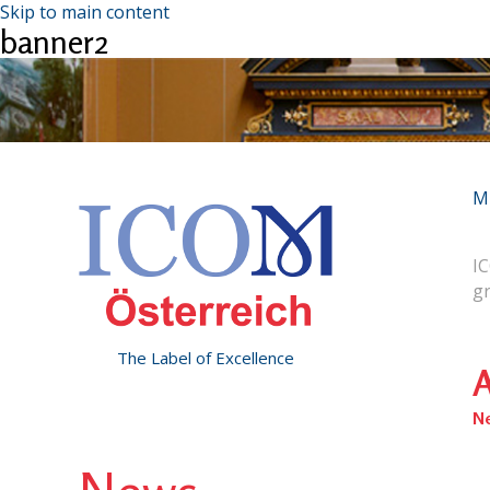
Skip to main content
banner2
M
IC
g
The Label of Excellence
A
N