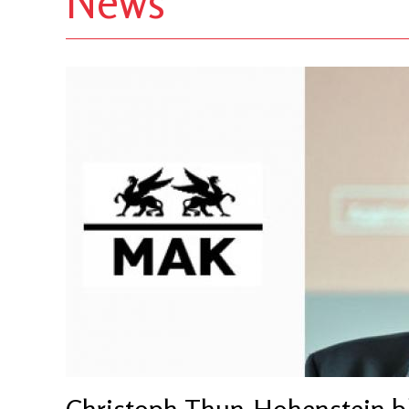
News
Christoph Thun-Hohenstein b