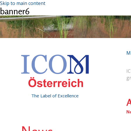
Skip to main content
banner6
M
IC
g
The Label of Excellence
A
N