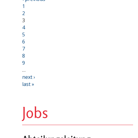
1
2
3
4
5
6
7
8
9
…
next ›
last »
Jobs