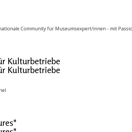
ernationale Community für Museumsexpert/innen - mit Passi
ür Kulturbetriebe
ür Kulturbetriebe
hel
ures"
ures"