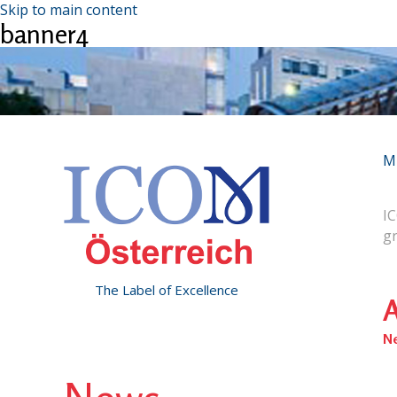
Skip to main content
banner4
M
IC
g
The Label of Excellence
A
N