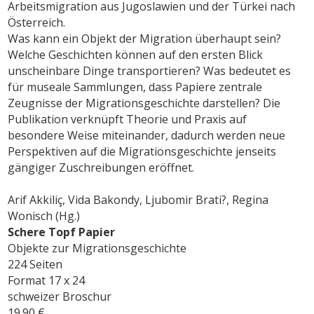
Arbeitsmigration aus Jugoslawien und der Türkei nach
Österreich.
Was kann ein Objekt der Migration über­haupt sein?
Welche Geschichten kön­­­­nen auf den ersten Blick
unschein­ba­re Dinge transportieren? Was bedeutet es
für museale Sammlungen, dass Pa­­­pie­­­re zentrale
Zeugnisse der Migrations­geschichte darstellen? Die
Publikation verknüpft Theorie und Praxis auf
besondere Weise miteinander, dadurch werden neue
Perspek­tiven auf die Migrationsgeschichte jen­seits
gängiger Zuschreibungen eröffnet.
Arif Akkiliç, Vida Bakondy, Ljubomir Brati?, Regina
Wonisch (Hg.)
Schere Topf Papier
Objekte zur Migrationsgeschichte
224 Seiten
Format 17 x 24
schweizer Broschur
19.90 €