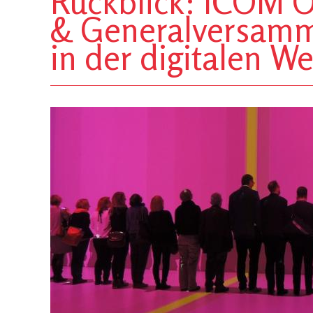
Rückblick: ICOM Ö
& Generalversamm
in der digitalen We