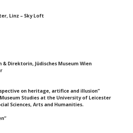
er, Linz – Sky Loft
ch & Direktorin, Jüdisches Museum Wien
r
pective on heritage, artifice and illusion”
f Museum Studies at the University of Leicester
ocial Sciences, Arts and Humanities.
en“