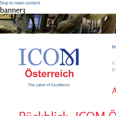
Skip to main content
banner3
M
IC
g
The Label of Excellence
A