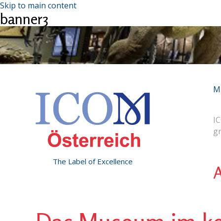
Skip to main content
banner3
M
IC
g
The Label of Excellence
A