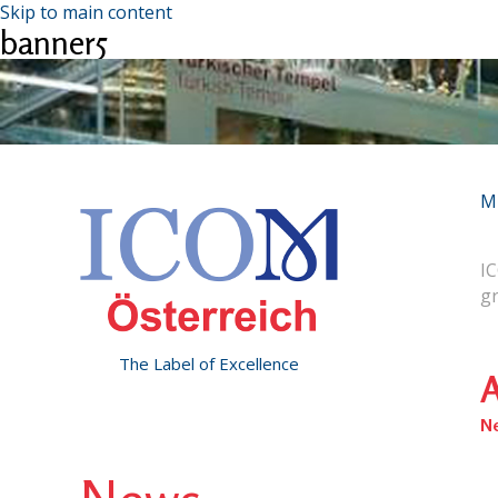
Skip to main content
banner5
M
IC
g
The Label of Excellence
A
N