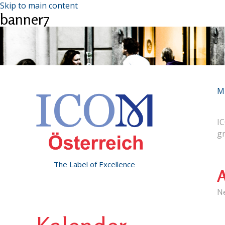
Skip to main content
banner7
M
IC
g
The Label of Excellence
A
N