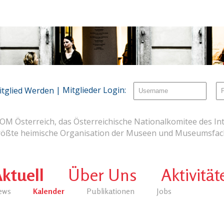
| Mitglieder Login:
itglied Werden
OM Österreich, das Österreichische Nationalkomitee des Int
rößte heimische Organisation der Museen und Museumsfach
ktuell
Über Uns
Aktivität
ews
Kalender
Publikationen
Jobs