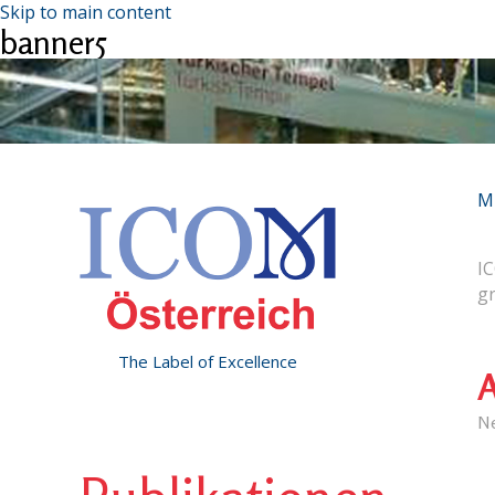
Skip to main content
banner5
M
IC
g
The Label of Excellence
A
N