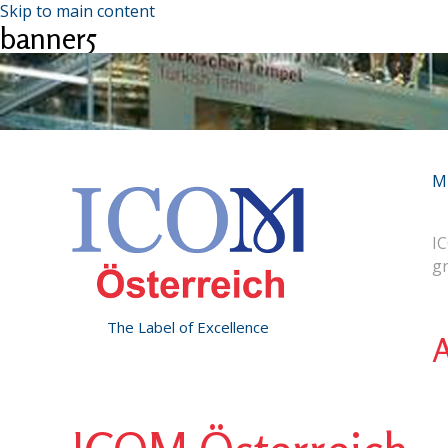
Skip to main content
banner5
M
IC
g
The Label of Excellence
A