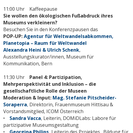
11:00 Uhr Kaffeepause
Sie wollen den ökologischen Fußabdruck ihres
Museums verkleinern?
Besuchen Sie in den Konferenzpausen das
POP-UP:
Agentur für Weltwandelsabkommen,
Planetopia – Raum für Weltwandel
Alexandra Heini & Ulrich Schenk
,
Ausstellungskurator/innen, Museum für
Kommunikation, Bern
11:30 Uhr
Panel 4: Partizipation,
Mehrperspektivität und Inklusion – die
gesellschaftliche Rolle der Museen
Moderation & Input:
Mag. Stefanie Pitscheider-
Soraperra
,
Direktorin, Frauenmuseum Hittisau &
Vorstandsmitglied, ICOM Österreich
•
Sandra Vacca
, Leiterin, DOMiDLabs: Labore für
partizipative Museumsgestaltung
•
Georgina Philips
,
Leiterin des Projektes „Bildung für