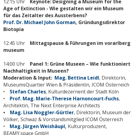
12:15 Uhr
Keynote:
Designing a Museum for the
Age of Extinction - Wie gestalten wir ein Museum
für das Zeitalter des Aussterbens?
Prof. Dr. Michael John Gorman
, Gründungsdirektor
Biotopia
12:45 Uhr
Mittagspause
& Führungen im vorarlberg
museum
14:00 Uhr
Panel 1: Grüne Museen – Wie funktioniert
Nachhaltigkeit in Museen?
Moderation & Input:
Mag. Bettina Leidl
, Direktorin,
MuseumsQuartier Wien & Präsidentin, ICOM Österreich
•
Stefan Charles
, Kulturdezernent der Stadt Köln
•
Prof. Mag. Marie-Therese Harnoncourt-Fuchs
,
Architektin, The Next Enterprise Architects
•
Mag. Lisa Noggler-Gürtler
, Direktorin, Museum der
Völker, Schwaz & Vorstandsmitglied ICOM Österreich
•
Mag. Jürgen Weishäupl
,
Kulturproduzent,
BEAMY.space GmbH