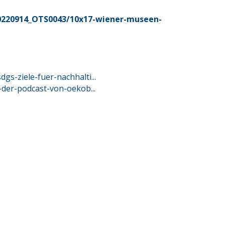
0220914_OTS0043/10x17-wiener-museen-
gs-ziele-fuer-nachhalti...
f-der-podcast-von-oekob...