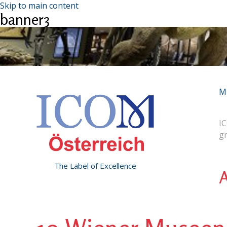
Skip to main content
banner3
M
IC
g
The Label of Excellence
A