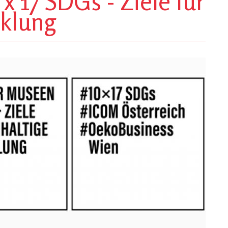
 17 SDGs - Ziele für
cklung