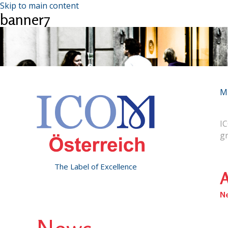
Skip to main content
banner7
M
IC
g
The Label of Excellence
A
N