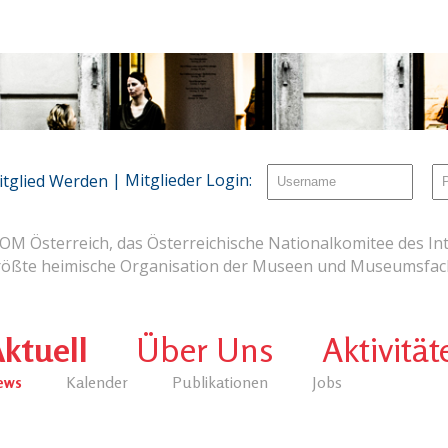
| Mitglieder Login:
itglied Werden
OM Österreich, das Österreichische Nationalkomitee des Int
rößte heimische Organisation der Museen und Museumsfach
ktuell
Über Uns
Aktivität
ews
Kalender
Publikationen
Jobs