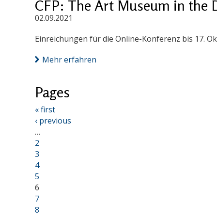
CFP: The Art Museum in the Dig
02.09.2021
Einreichungen für die Online-Konferenz bis 17. Ok
Mehr erfahren
Pages
« first
‹ previous
…
2
3
4
5
6
7
8