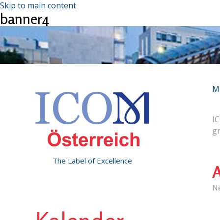
Skip to main content
banner4
M
IC
g
The Label of Excellence
A
N