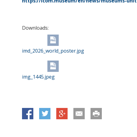
https://icom.museum/en/news/museums-uniti
Downloads:
imd_2026_world_poster.jpg
img_1445.jpeg