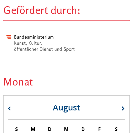
Gefördert durch:
Monat
August
«
»
S
M
D
M
D
F
S